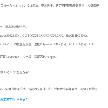
统一为 M20×1.5，接线简单、安装快捷，满足不同现场安装条件，大幅缩短
水、废水等领域应用。
8362/835X、GLI PDXX/PCXX/RDXX/RCXX、HACH HC3800sc。
=10）的宽量程测量，适配Polymetron 831X系列、GLI 3400系列、HACH
olymetron 9182电极，精度高达±0.5ppb。
证、坚固的物理设计、智能的交互通讯和广泛的传感器兼容性，构筑了危险区