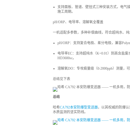
支持面板、管道、壁挂式三种安装方式，电气接口
施工周期。
pH/ORP、电导率、溶解氧全覆盖
一机适配多参数，多种补偿曲线，符合超纯水、纯
pH/ORP：支持复合电极、差分电极，兼容Polymetron
电导率EC：支持超纯水（K=0.01）到高含盐废水（K
HD3600sc。
溶解氧DO：专攻痕量级（0-2000ppb）测量，可连接P
总结见下表
总结
哈希
CA792本安防爆型变送器
，以其权威的防爆认
水质监测的坚实防线。