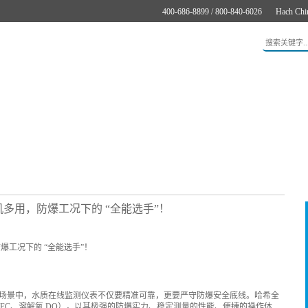
400-686-8899 / 800-840-6026
Hach Chi
应用
新闻与案例
服务支持
关于哈希
在线购买
一机多用，防爆工况下的 “全能选手”！
场景中，水质在线监测仪表不仅要精准可靠，更要严守防爆安全底线。哈希全
导率 EC、溶解氧 DO），以其极强的防爆实力、稳定测量的性能、便捷的操作体