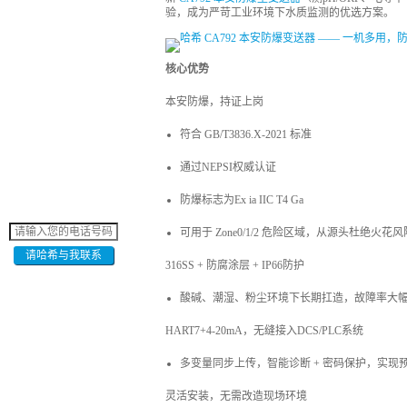
验，成为严苛工业环境下水质监测的优选方案。
核心优势
本安防爆，持证上岗
符合 GB/T3836.X-2021 标准
通过NEPSI权威认证
防爆标志为Ex ia IIC T4 Ga
可用于 Zone0/1/2 危险区域，从源头杜绝火花风
请哈希与我联系
316SS + 防腐涂层 + IP66防护
酸碱、潮湿、粉尘环境下长期扛造，故障率大
HART7+4-20mA，无缝接入DCS/PLC系统
多变量同步上传，智能诊断 + 密码保护，实现
灵活安装，无需改造现场环境