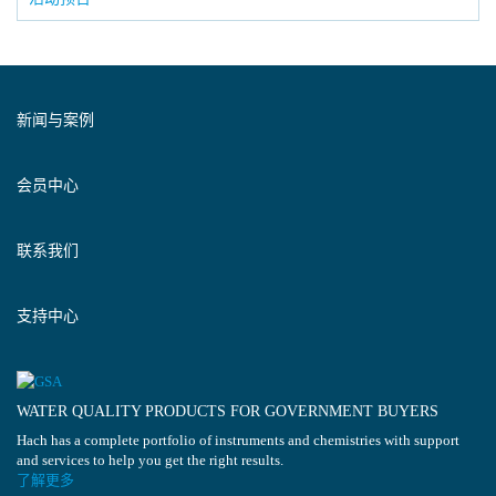
新闻与案例
会员中心
联系我们
支持中心
WATER QUALITY PRODUCTS FOR GOVERNMENT BUYERS
Hach has a complete portfolio of instruments and chemistries with support
and services to help you get the right results.
了解更多