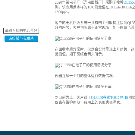
2020年某电子厂（光电面板厂）采购了哈希
QL35
测。该应用点水样的TOC测量值在100ppb-300p
1500ppb。
客户的无机回收系统一共有四个回收桶连接到QL3
升的趋势，客户判断属于正常现场，如下图黄色圆
请哈希与我联系
在回收水质异常时，仪器会实时呈现上升趋势，这
常测值。如下图红色箭头所示。
仪器连续一个月的整体运行数据情况：
到目前为止，客户对于
QL3550在线TOC分析仪
测
仪表在维护周期与费用上的表现也很满意。