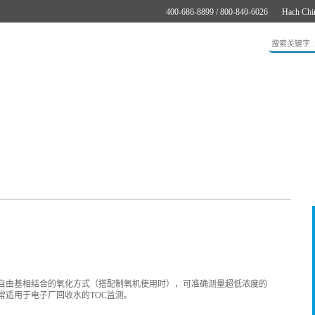
400-686-8899 / 800-840-6026
Hach Chi
应用
新闻与案例
服务支持
关于哈希
在线购买
基自由基相结合的氧化方式（搭配制氧机使用时），可准确测量超低浓度的
b，非常适用于电子厂回收水的TOC监测。