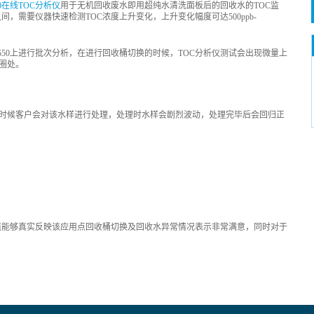
50在线TOC分析仪
用于无机回收废水即用超纯水清洗面板后的回收水的TOC监
pb之间，需要仪器快速检测TOC浓度上升变化，上升变化幅度可达500ppb-
550上进行批次分析，在进行回收桶切换的时候，TOC分析仪测试会出现微量上
圈处。
时候客户会对该水样进行处理，处理时水样会剧烈波动，处理完毕后会回归正
值能够真实反映该应用点回收桶切换及回收水异常情况表示非常满意，同时对于