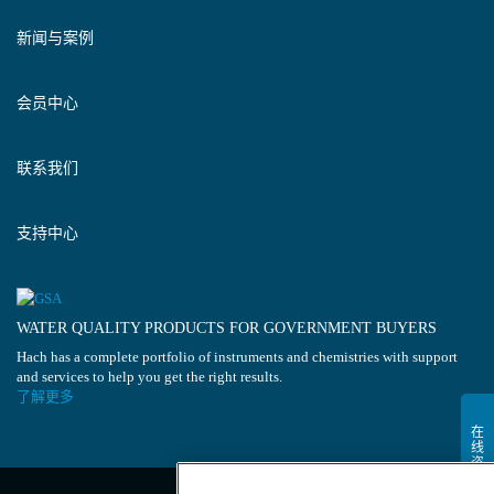
新闻与案例
会员中心
联系我们
支持中心
WATER QUALITY PRODUCTS FOR GOVERNMENT BUYERS
Hach has a complete portfolio of instruments and chemistries with support
and services to help you get the right results.
了解更多