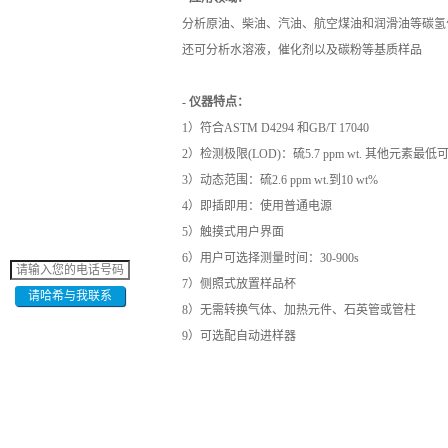
分析原油、柴油、汽油、航空煤油和润滑油等碳氢
还可分析水溶液，催化剂以及碳粉等基质样品
- 仪器特点：
1）符合ASTM D4294 和GB/T 17040
2）检测极限(LOD)：硫5.7 ppm wt. 其他元素最低可至
3）动态范围：硫2.6 ppm wt.到10 wt%
4）即插即用：使用普通电源
5）触摸式用户界面
6）用户可选择测量时间：30-900s
7）侧照式放置样品杯
请哈希与我联系
8）无需转换气体、加热元件、石英管或管柱
9）可选配自动进样器