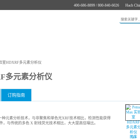
400-686-8899 / 800-840-6026
Hach Chi
应用
新闻与案例
服务支持
关于哈希
在线购买
x 实验室HDXRF多元素分析仪
DXRF多元素分析仪
订购指南
术（这是一种元素分析技术，与非聚焦和单色光XRF技术相比，检测性能获得
件，与传统的多色 X 射线荧光技术相比，大大提高信噪比。
图库