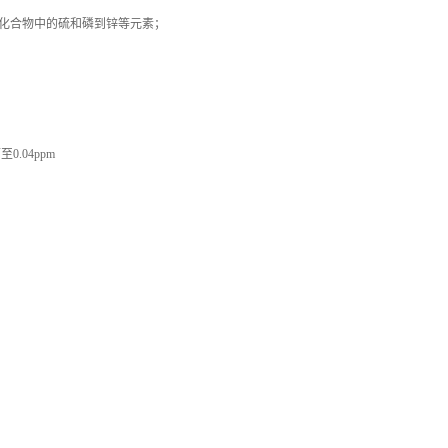
化合物中的硫和磷到锌等元素；
0.04ppm