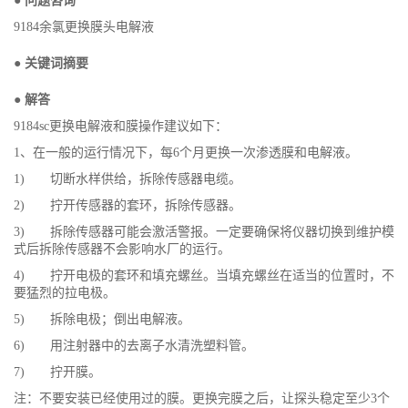
● 问题咨询
9184余氯更换膜头电解液
● 关键词摘要
● 解答
9184sc更换电解液和膜操作建议如下：
1、在一般的运行情况下，每6个月更换一次渗透膜和电解液。
1) 切断水样供给，拆除传感器电缆。
2) 拧开传感器的套环，拆除传感器。
3) 拆除传感器可能会激活警报。一定要确保将仪器切换到维护模
式后拆除传感器不会影响水厂的运行。
4) 拧开电极的套环和填充螺丝。当填充螺丝在适当的位置时，不
要猛烈的拉电极。
5) 拆除电极；倒出电解液。
6) 用注射器中的去离子水清洗塑料管。
7) 拧开膜。
注：不要安装已经使用过的膜。更换完膜之后，让探头稳定至少3个