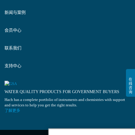
新闻与案例
会员中心
联系我们
支持中心
WATER QUALITY PRODUCTS FOR GOVERNMENT BUYERS
Hach has a complete portfolio of instruments and chemistries with support
and services to help you get the right results.
了解更多