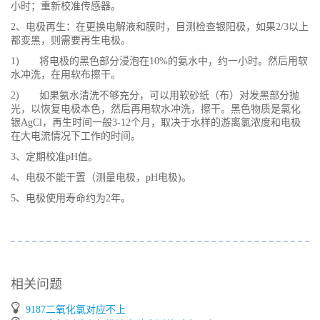
小时；重新校准传感器。
2、电极再生：在更换电解液和膜时，目测检查银阳极，如果2/3以上
都变黑，则需要再生电极。
1) 将电极的黑色部分浸泡在10%的氨水中，约一小时。然后用软
水冲洗，在用软布擦干。
2) 如果氨水清洗不够充分，可以用软砂纸（布）对发黑部分抛
光，以恢复电极本色，然后再用软水冲洗，擦干。黑色物质是氯化
银AgCl，再生时间一般3-12个月，取决于水样的游离氯浓度和电极
在大电流情况下工作的时间。
3、定期校准pH值。
4、电极不能干置（测量电极，pH电极)。
5、电极使用寿命约为2年。
相关问题
9187二氧化氯对应不上