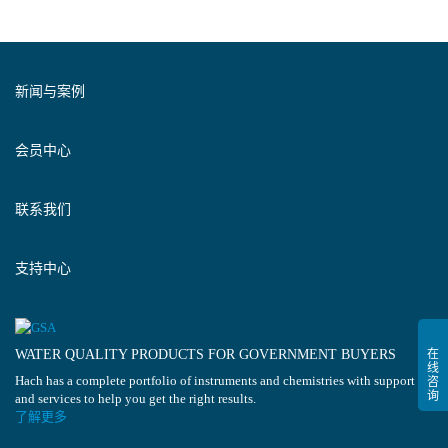
新闻与案例
会员中心
联系我们
支持中心
WATER QUALITY PRODUCTS FOR GOVERNMENT BUYERS
Hach has a complete portfolio of instruments and chemistries with support
and services to help you get the right results.
了解更多