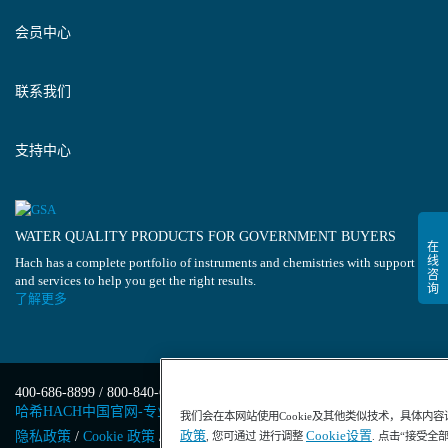
会员中心
联系我们
支持中心
WATER QUALITY PRODUCTS FOR GOVERNMENT BUYERS
Hach has a complete portfolio of instruments and chemistries with support
and services to help you get the right results.
了解更多
400-686-8899 / 800-840-6026
哈希HACH中国官网-专业水质分析仪器
我们会在本网站使用Cookie及其他类似技术，具体内
政策
Cookie设置
隐私政策
/
Cookie 政策
/
Cookie 设置
/
沪ICP备13034148号-4
/
, 您可通过 进行调整
. 点击“接受全