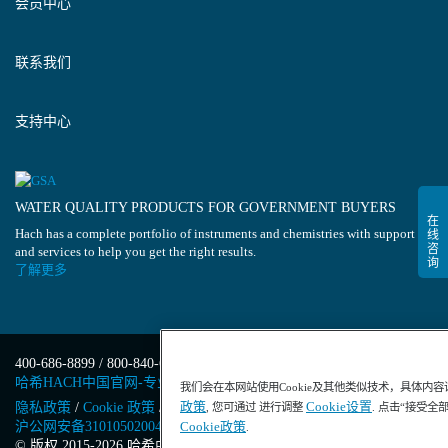
会员中心
联系我们
支持中心
WATER QUALITY PRODUCTS FOR GOVERNMENT BUYERS
Hach has a complete portfolio of instruments and chemistries with support
and services to help you get the right results.
了解更多
400-686-8899 / 800-840-6026
哈希HACH中国官网-专业水质分析仪器
我们会在本网站使用Cookie及其他类似技术，具体内
政策
Cookie设置
隐私政策
/
Cookie 政策
/
Cookie 设置
/
沪ICP备13034148号-4
/
, 您可通过 进行调整
. 点击“接受全
沪公网安备31010502004971号
/
沪(浦)应急管危经许[2023]201871
Cookie政策
.
© 版权 2015-2026 哈希中国版权所有
/