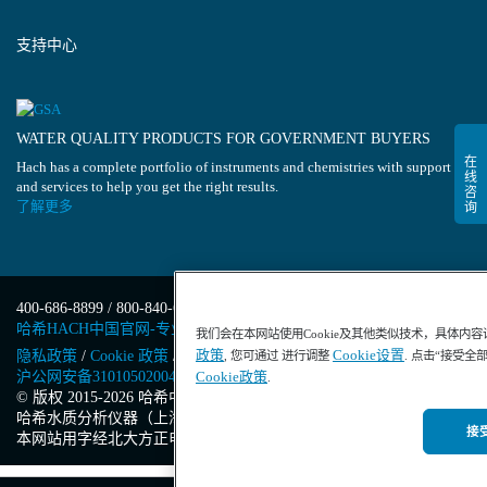
支持中心
WATER QUALITY PRODUCTS FOR GOVERNMENT BUYERS
Hach has a complete portfolio of instruments and chemistries with support
and services to help you get the right results.
了解更多
400-686-8899 / 800-840-6026
哈希HACH中国官网-专业水质分析仪器
我们会在本网站使用Cookie及其他类似技术，具体内
政策
Cookie设置
隐私政策
/
Cookie 政策
/
Cookie 设置
/
沪ICP备13034148号-4
/
, 您可通过 进行调整
. 点击“接受全
沪公网安备31010502004971号
/
沪(浦)应急管危经许[2023]201871
Cookie政策
.
© 版权 2015-2026 哈希中国版权所有
/
哈希水质分析仪器（上海）有限公司
/
接受
本网站用字经北大方正电子有限公司授权许可