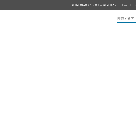
400-686-8899 / 800-840-6026
Hach Chi
应用
新闻与案例
服务支持
关于哈希
在线购买