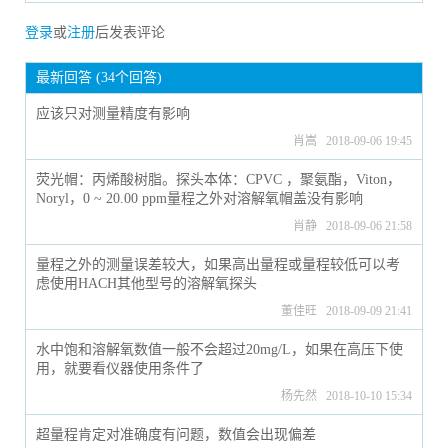
登录
或
注册
后发表评论
最新回答 (34个回答)
应该只对测量精度有影响
肖嵩 2018-09-06 19:45
荧光帽：丙烯酸树脂。探头本体：CPVC ，聚氨酯，Viton，
Noryl，0 ~ 20.00 ppm量程之外对溶解氧帽盖没有影响
肖静 2018-09-06 21:58
量程之外的测量误差较大，如果高出量程或量程较低可以考
虑使用HACH其他型号的溶解氧探头
董佳旺 2018-09-09 21:41
水中饱和溶解氧数值一般不会超过20mg/L，如果在高压下使
用，就要看仪器使用条件了
杨先然 2018-10-10 15:34
超量程肯定对准确度有问题，数值会出现偏差