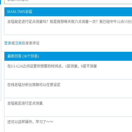
HAM-TMN总锰
总锰能定进行定点测量吗？就是我想每天就六点测量一次？我已经中午12点15分
登录
或
注册
后发表评论
最新回答 (36个回答)
在G1-G24之间设置你想要的时间点，1是测量，0是不测量
在线总锰分析仪周期可以任意设定
总锰能定进行定点测量.
还可以这样操作，学习了～～