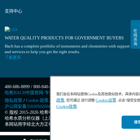
支持中心
WATER QUALITY PRODUCTS FOR GOVERNMENT BUYERS
Hach has a complete portfolio of instruments and chemistries with support
and services to help you get the right results.
了解更多
400-686-8899 / 800-840-6026
哈希HACH中国官网-专业水质分析仪器
我们会在本网站使用Cookie及其他类似技术，具体内
政策
Cookie设置
隐私政策
/
Cookie 政策
/
Cookie 设置
/
沪ICP备13034148号-4
/
, 您可通过 进行调整
. 点击“接受全
Cookie政策
沪公网安备31010502004971号
/
沪(浦)应急管危经许[2023]201871
.
© 版权 2015-2026 哈希中国版权所有
/
哈希水质分析仪器（上海）有限公司
/
接受
本网站用字经北大方正电子有限公司授权许可